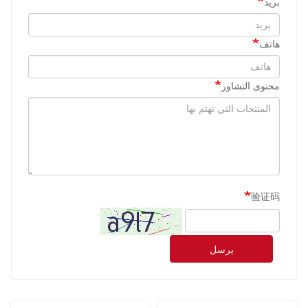
بريد
هاتف
محتوى التشاور
验证码
يرسل