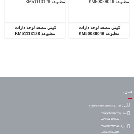
كوني مصعد لوحة دارات 
كوني مصعد لوحة دارات 
مطبوعة KM50089046
مطبوعة KM51113128
اتصل بنا
شركة Fujita Elevator Spares Co. ، Ltd
هاتف :
0086-531-68650836
0086-531-68650837
متحرك :
008613287720568
008613156002682