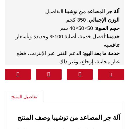
آلة جر المصاعد من توشيبا
التفاصيل
الوزن الإجمالي
: 350 كجم
حجم العبوة
: 50×50×40 سم
خدمتنا
:أفضل خدمة، أصلية 100% وجديدة وبأسعار
تنافسية
خدمة ما بعد البيع
: الدعم الفني عبر الإنترنت، قطع
غيار مجانية، إرجاع، وغير ذلك
ضمان
: سنة واحدة
ساعي
:DHL FEDEX TNT UPS AREMEX
من الباب إلى الباب (خط احترافي يشمل الضريبة)
:
كوريا وجنوب آسيا والشرق الأوسط (المملكة العربية
تفاصيل المنتج
السعودية والإمارات العربية المتحدة وقطر وغيرها)
وأمريكا الجنوبية وتشيلي والمكسيك.
آلة جر المصاعد من توشيبا
وصف المنتج