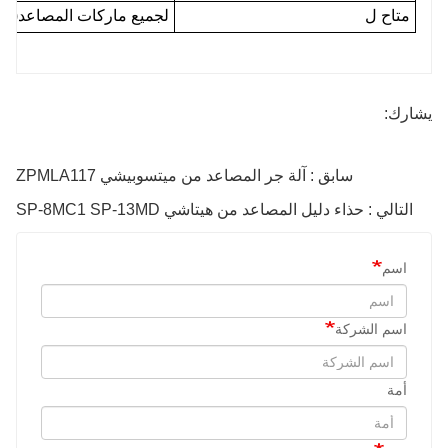
متاح ل
لجميع ماركات المصاعد(
تو
يشارك:
سابق : آلة جر المصاعد من ميتسوبيشي ZPMLA117
التالي : حذاء دليل المصاعد من هيتاشي SP-8MC1 SP-13MD
اسم
اسم الشركة
أمة