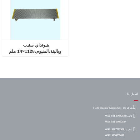
هيونداي ستيب 
وباليتة،المنيوم،1128×14 ملم
اتصل بنا
شركة Fujita Elevator Spares Co. ، Ltd
هاتف :
0086-531-68650836
0086-531-68650837
متحرك :
008613287720568
008613156002682