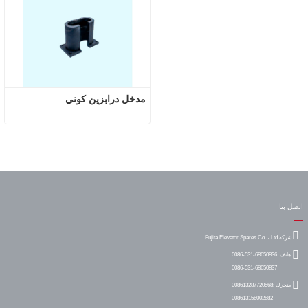
مدخل درابزين كوني
اتصل بنا
شركة Fujita Elevator Spares Co. ، Ltd
هاتف :
0086-531-68650836
0086-531-68650837
متحرك :
008613287720568
008613156002682