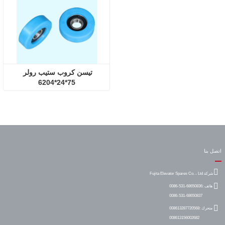
تيسن كروب ستيب رولر 
75*24*6204
اتصل بنا
شركة Fujita Elevator Spares Co. ، Ltd
هاتف :
0086-531-68650836
0086-531-68650837
متحرك :
008613287720568
008613156002682