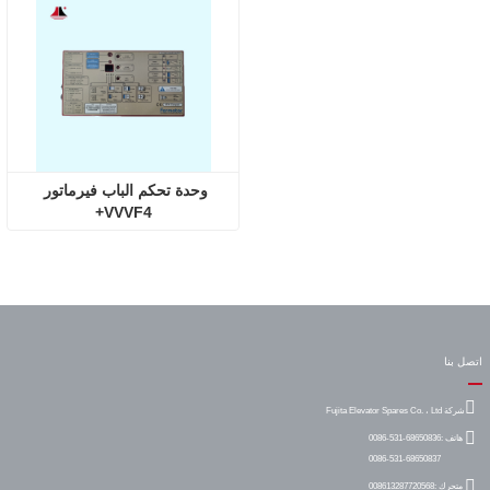
وحدة تحكم الباب فيرماتور 
VVVF4+
اتصل بنا
شركة Fujita Elevator Spares Co. ، Ltd
هاتف :
0086-531-68650836
0086-531-68650837
متحرك :
008613287720568