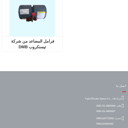
فرامل المصاعد من شركة 
تيسنكروب DMB
اتصل بنا
شركة Fujita Elevator Spares Co. ، Ltd
هاتف :
0086-531-68650836
0086-531-68650837
متحرك :
008613287720568
008613156002682