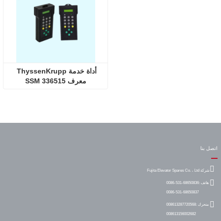
أداة خدمة ThyssenKrupp 
معرف SSM 336515
اتصل بنا
شركة Fujita Elevator Spares Co. ، Ltd
هاتف :
0086-531-68650836
0086-531-68650837
متحرك :
008613287720568
008613156002682