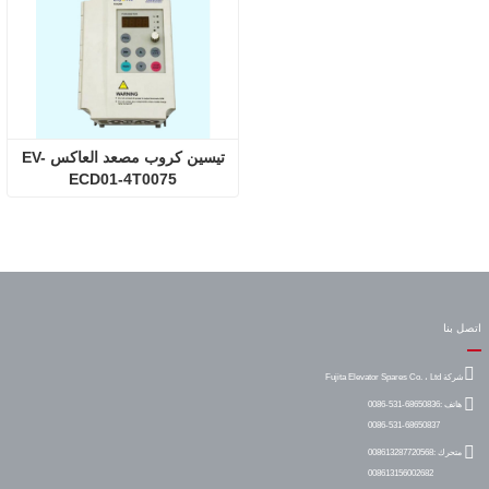
تيسين كروب مصعد العاكس EV-
ECD01-4T0075
اتصل بنا
شركة Fujita Elevator Spares Co. ، Ltd
هاتف :
0086-531-68650836
0086-531-68650837
متحرك :
008613287720568
008613156002682