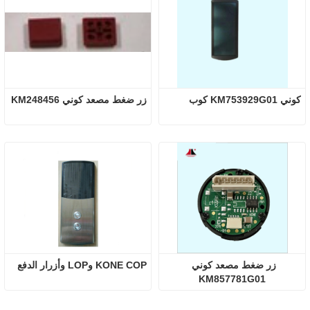
كوني KM753929G01 كوب
زر ضغط مصعد كوني KM248456
زر ضغط مصعد كوني 
KONE COP وLOP وأزرار الدفع
KM857781G01