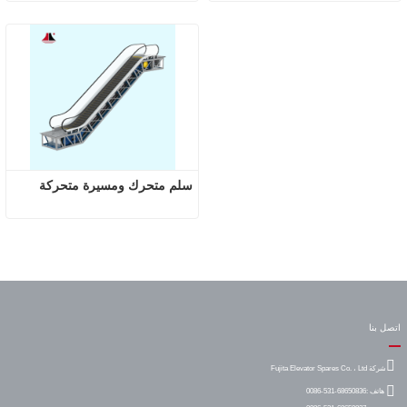
سلم متحرك ومسيرة متحركة
اتصل بنا
شركة Fujita Elevator Spares Co. ، Ltd
هاتف :
0086-531-68650836