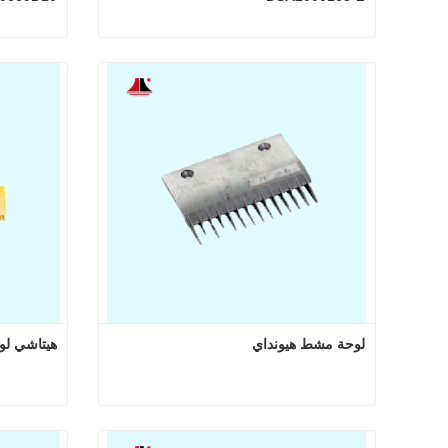
لوحة مشط السلم المتحرك LG Sigma DSA2000168-L
اتصل الآن
اتصل
لوحة مشط هيونداي
هيتاشي لو
لوحة مشط هيونداي
هيتاشي 