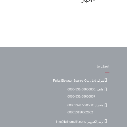
اتصل بنا
شركة Fujita Elevator Spares Co. ، Ltd
هاتف :
0086-531-68650836
0086-531-68650837
متحرك :
008613287720568
008613156002682
بريد إلكتروني :
info@fujihomelift.com