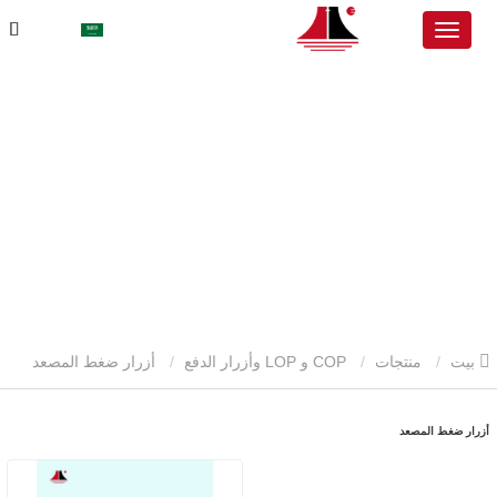
بيت
منتجات
COP و LOP وأزرار الدفع
أزرار ضغط المصعد
أزرار ضغط المصعد