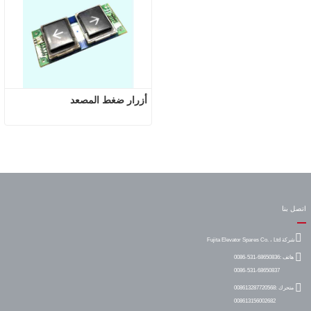
أزرار ضغط المصعد
اتصل بنا
شركة Fujita Elevator Spares Co. ، Ltd
هاتف :
0086-531-68650836
0086-531-68650837
متحرك :
008613287720568
008613156002682