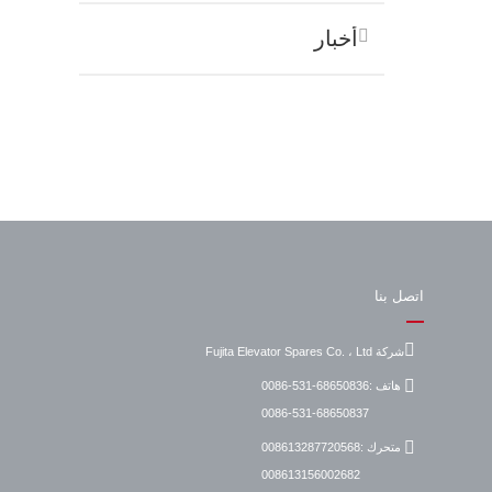
أخبار
اتصل بنا
شركة Fujita Elevator Spares Co. ، Ltd
هاتف :
0086-531-68650836
0086-531-68650837
متحرك :
008613287720568
008613156002682