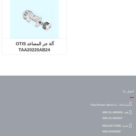
آلة جر المصاعد OTIS 
TAA20220AB24
اتصل بنا
شركة Fujita Elevator Spares Co. ، Ltd
هاتف :
0086-531-68650836
0086-531-68650837
متحرك :
008613287720568
008613156002682