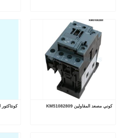
موصل مصعد كوني KM996493
مو
اتصل الآن
اتصل
كوني مصعد المقاولين KM51082809
كونتاكتور للمص
كوني مصعد المقاولين KM51082809
ك