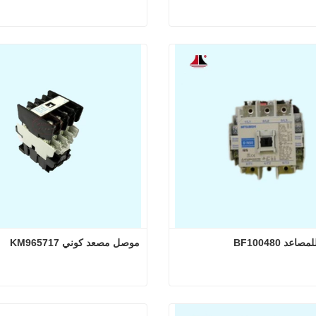
صل مصعد كوني KM996494
وحدة مصعد كوني KM1331385
 الآن
اتصل الآن
اعد BF100480
موصل مصعد كوني KM965717
ونتاكتور للمصاعد BF100480
موصل مصعد كوني KM965717