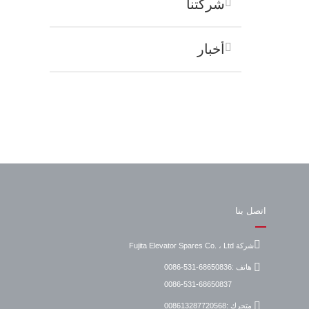
شركتنا
أخبار
اتصل بنا
شركة Fujita Elevator Spares Co. ، Ltd
هاتف :
0086-531-68650836
0086-531-68650837
متحرك :
008613287720568