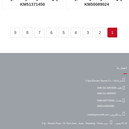
KM51371450
KM50089024
9
8
7
6
5
4
3
2
1
اتصل بنا
شركة Fujita Elevator Spares Co. ، Ltd
هاتف :
0086-531-68650836
0086-531-68650837
متحرك :
008613287720568
008613156002682
بريد إلكتروني :
info@fujihomelift.com
FL 13 ، مبنى Fuji ، Shuntai Plaza ، Hi-Tech Zone ، Jinan ، Shandong ، China
يضيف :