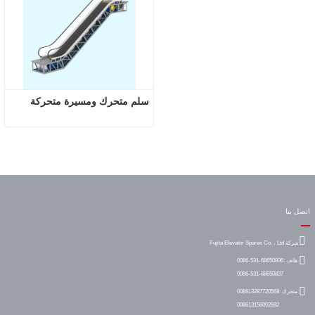
سلم متحرك ومسيرة متحركة
اتصل بنا
شركة Fujita Elevator Spares Co. ، Ltd
هاتف :
0086-531-68650836
0086-531-68650837
متحرك :
008613287720568
008613156002682