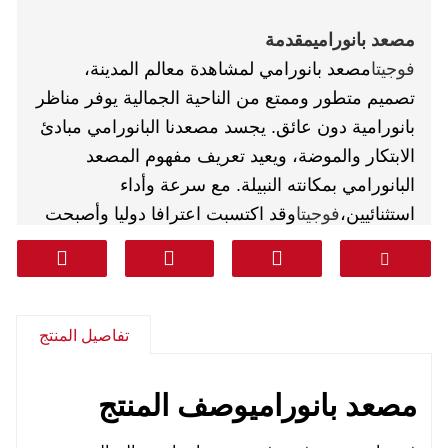
مصعد بانورامي
مقدمة
فوجيتا
مصعد بانورامي لمشاهدة معالم المدينة،
تصميم متطور وممتع من الناحية الجمالية يوفر مناظر
بانورامية دون عائق. يجسد مصعدنا البانورامي مبادئ
الابتكار والموضة، ويعيد تعريف مفهوم المصعد
البانورامي بمكانته النبيلة. مع سرعة وأداء
استثنائيين،
فوجيتا
وقد اكتسبت اعترافا دوليا وأصبحت
رائدة في الصناعة، حيث وصلت إلى قمة الحضارة
الصناعية. يُضفي مصعدنا البانورامي إحساسًا بالأناقة
والرقي الخالص، ويضع معايير صناعة المصاعد ويخلق
أسطورة جديدة لهذا القرن.
تفاصيل المنتج
مصعد بانورامي
وصف المنتج