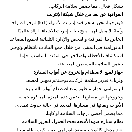
بشكل فعال، مما يضمن سلامة الركاب.
المراقبة عن بعد من خلال شبكة الإنترنت
في
فوجيتا
، نحن نسخر قوة إنترنت الأشياء (IoT) لنوفر لك راحة
وأمانًا لا مثيل لهما. يتيح نظام إنترنت الأشياء الرائد عالميًا
الخاص بنا المراقبة والفحص والإدارة التلقائية لجميع المصاعد
البانورامية في المبنى. من خلال جمع البيانات بانتظام وتوفير
استكشاف الأخطاء وإصلاحها في الوقت المناسب، فإننا
نضمن السلامة المستمرة لمصاعدنا.
جهاز لمنع الاصطدام والخروج عن أبواب السيارة
ولزيادة تعزيز سلامة الركاب،
فوجيتا
تم تجهيز المصعد
البانورامي بجهاز متطور يمنع اصطدام أبواب السيارة
وخروجها عن مسارها. تضمن هذه الميزة المبتكرة حماية
الأبواب وبقائها في مسارها المحدد في حالة حدوث تصادم،
مما يضمن أقصى درجات السلامة لركابنا.
نظام ستارة ضوء الأشعة تحت الحمراء لتعزيز السلامة
عند مدخل كل
فوجيتا
مصعد بانورامي، تم تركيب نظام ستائر