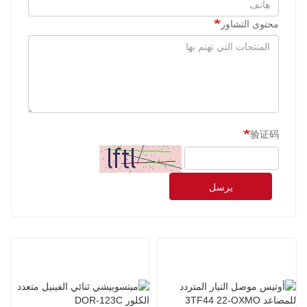
محتوى التشاور
验证码
يرسل