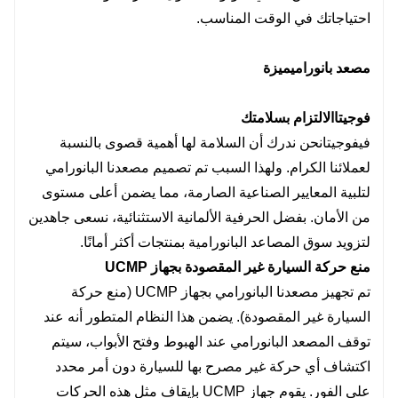
احتياجاتك في الوقت المناسب.
مصعد بانورامي
ميزة
فوجيتا
الالتزام بسلامتك
في
فوجيتا
نحن ندرك أن السلامة لها أهمية قصوى بالنسبة
لعملائنا الكرام. ولهذا السبب تم تصميم مصعدنا البانورامي
لتلبية المعايير الصناعية الصارمة، مما يضمن أعلى مستوى
من الأمان. بفضل الحرفية الألمانية الاستثنائية، نسعى جاهدين
لتزويد سوق المصاعد البانورامية بمنتجات أكثر أمانًا.
منع حركة السيارة غير المقصودة بجهاز UCMP
تم تجهيز مصعدنا البانورامي بجهاز UCMP (منع حركة
السيارة غير المقصودة). يضمن هذا النظام المتطور أنه عند
توقف المصعد البانورامي عند الهبوط وفتح الأبواب، سيتم
اكتشاف أي حركة غير مصرح بها للسيارة دون أمر محدد
على الفور. يقوم جهاز UCMP بإيقاف مثل هذه الحركات