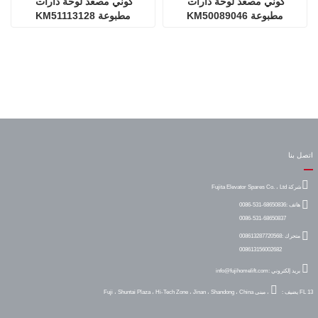
كوني مصعد لوحة دارات 
كوني مصعد لوحة دارات 
مطبوعة KM50089046
مطبوعة KM51113128
اتصل بنا
شركة Fujita Elevator Spares Co. ، Ltd
هاتف :
0086-531-68650836
0086-531-68650837
متحرك :
008613287720568
008613156002682
بريد إلكتروني :
info@fujihomelift.com
FL 13 ، مبنى Fuji ، Shuntai Plaza ، Hi-Tech Zone ، Jinan ، Shandong ، China
يضيف :