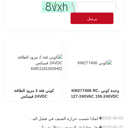
يرسل
وحدة كوني KM277406 RC، 
كوني فئة 2 مزود الطاقة 
127-240VAC 150-240VDC
24VDC فينيكس 
KM51181503H02
2025-06-03
لماذا تتسبب حرارة الصيف في فشل المصاعد؟
2025-05-22
هل حقا انهار المصعد منذ الأربعين؟