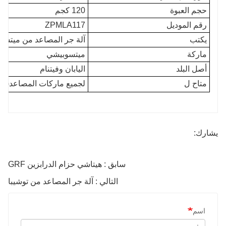
حجم العبوة
120 كجم
رقم الموديل
ZPMLA117
يكتب
آلة جر المصاعد من ميتسو
ماركة
ميتسوبيشي
أصل البلد
اليابان وفيتنام
متاح ل
لجميع ماركات المصاعد(
هي
يشارك:
سابق : هيتاشي حزام الدرابزين GRF
التالي : آلة جر المصاعد من توشيبا
اسم