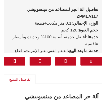
تفاصيل آلة الجر للمصاعد من ميتسوبيشي
ZPMLA117
الوزن الإجمالي:
0.1 متر مكعب/قطعة
حجم العبوة:
120 كجم
خدمتنا:
أفضل خدمة، أصلية 100% وجديدة وبأسعار
تنافسية
خدمة ما بعد البيع:
الدعم الفني عبر الإنترنت، قطع
الغيار المجانية، الإرجاع، وغير ذلك
ضمان:
سنة واحدة
ساعي:
دي إتش إل فيديكس تي إن تي يو بي إس
أريمكس
تفاصيل المنتج
من الباب إلى الباب (خط احترافي يشمل
الضريبة):
كوريا، جنوب آسيا، الشرق الأوسط (المملكة
آلة جر المصاعد من ميتسوبيشي
العربية السعودية، الإمارات العربية المتحدة، قطر،
الخ)، أمريكا الجنوبية، تشيلي، المكسيك.