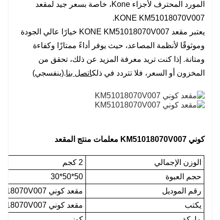
المورد المحترف لأجزاء Kone، خاصة بسعر جيد لمقعد
KONE KM51018070V007.
يعتبر مقعد KONE KM51018070V007 خيارًا عالي الجودة
وموثوقًا لأنظمة المصاعد، حيث يوفر أداءً ممتازًا وكفاءة
ومتانة. إذا كنت تريد معرفة المزيد عن ذلك، تحقق من
المخزون أو السعر، فلا تتردد في ذلك
اتصل بنا
.(بنفسجي)
كوني KM51018070V007 معلمات منتج المقعد
الوزن الإجمالي
2 كجم
حجم العبوة
50*50*30
رقم الموديل
مقعد كوني KM51018070V007
يكتب
مقعد كوني KM51018070V007
ماركة
كوني