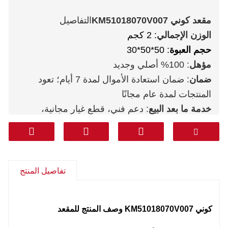
مقعد كوني KM51018070V007
التفاصيل
الوزن الإجمالي
: 2 كجم
حجم العبوة
: 50*50*30
مؤهل
: 100% أصلي وجديد
ضمان
: ضمان استعادة الأموال لمدة 7 أيام؛ تعود
المنتجات لمدة عام مجانًا
خدمة ما بعد البيع
: دعم فني، قطع غيار مجانية،
مرتجعات، أخرى
مواصلات
: دي إتش إل فيديكس تي ان تي يو بي إس
أريمكس
من الباب إلى الباب (الخط المهني بما في ذلك
تفاصيل المنتج
الضرائب)
: كوريا وجنوب آسيا والشرق الأوسط
(المملكة العربية السعودية والإمارات العربية المتحدة
كوني KM51018070V007 وصف المنتج للمقعد
وقطر وغيرها) وأمريكا الجنوبية وتشيلي والمكسيك.