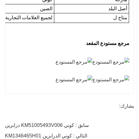
أصل البلد
الصين
متاح ل
لجميع العلامات التجارية ل
مرجع مستودع المقعد
يشارك:
سابق : كوني KM51005493V006 درابزين
التالي : كوني الدرابزين KM1346465H01