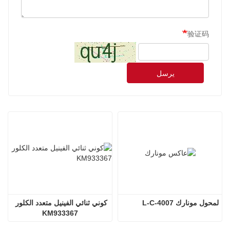
验证码
يرسل
لمحول مونارك L-C-4007
كوني ثنائي الفينيل متعدد الكلور 
KM933367