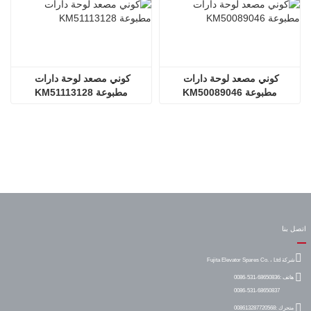
كوني مصعد لوحة دارات 
كوني مصعد لوحة دارات 
مطبوعة KM50089046
مطبوعة KM51113128
اتصل بنا
شركة Fujita Elevator Spares Co. ، Ltd
هاتف :
0086-531-68650836
0086-531-68650837
متحرك :
008613287720568