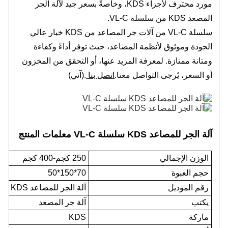
مورد محترف لأجزاء KDS، وخاصةً بسعر جيد لآلة الجر
المصعد KDS من سلسلة VL-C.
سلسلة VL-C من آلات جر المصاعد من KDS خيار عالي
الجودة وموثوق لأنظمة المصاعد، حيث توفر أداءً وكفاءة
ومتانة ممتازة. لمعرفة المزيد عنها، أو التحقق من المخزون
أو السعر، يُرجى التواصل معنا.
اتصل بنا
.(آني)
آلة الجر للمصاعد KDS سلسلة VL-C
معلمات المنتج
الوزن الإجمالي
250 كجم-400 كجم
حجم العبوة
70*150*50
رقم الموديل
آلة الجر للمصاعد KDS سلسلة VL-C
يكتب
آلة جر المصعد
ماركة
KDS