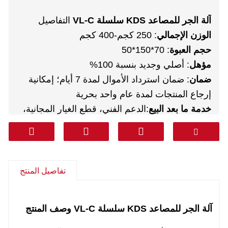
آلة الجر للمصاعد KDS سلسلة VL-C
التفاصيل
الوزن الإجمالي
: 250 كجم-400 كجم
حجم العبوة
: 70*150*50
مؤهل
: أصلي وجديد بنسبة 100%
ضمان
: ضمان استرداد الأموال لمدة 7 أيام؛ إمكانية
إرجاع المنتجات لمدة عام واحد بحرية
خدمة ما بعد البيع
:الدعم الفني، قطع الغيار المجانية،
الإرجاع، وغيرها
مواصلات
:DHL FEDEX TNT UPS AREMEX
من الباب إلى الباب (خط احترافي يشمل
الضرائب)
:كوريا، جنوب آسيا، الشرق الأوسط
تفاصيل المنتج
(المملكة العربية السعودية، الإمارات العربية المتحدة،
قطر، إلخ)، أمريكا الجنوبية، تشيلي، المكسيك.
آلة الجر للمصاعد KDS سلسلة VL-C
وصف المنتج