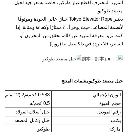
المورد المحترف لقطع غيار طوكيو، خاصة بسعر جيد لحبل
مصعد طوكيو.
يعتبر Tokyo Elevator Rope خيارًا عالي الجودة وموثوقًا
لأنظمة المصاعد، حيث يوفر أداءً ممتازًا وكفاءة ومتانة. إذا
كنت تريد معرفة المزيد عن ذلك، تحقق من المخزون أو
السعر، فلا تتردد في ذلك
اتصل بنا
.(روزا)
حبل مصعد طوكيو
معلمات المنتج
الوزن الإجمالي
0.588 كجم/م2 (12 ملم)
حجم العبوة
0.5 كجم/م
رقم الموديل
حبل أسلاك الفولاذ
يكتب
حبل وكابل المصعد
ماركة
طوكيو