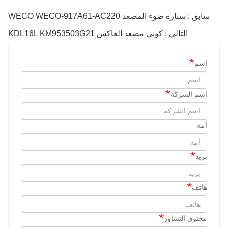
سابق : ستارة ضوء المصعد WECO WECO-917A61-AC220
التالي : كوني مصعد العاكس KDL16L KM953503G21
اسم
اسم الشركة
أمة
بريد
هاتف
محتوى التشاور