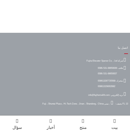
اتصل بنا
شركة Fujita Elevator Spares Co. ، Ltd
هاتف :
0086-531-68650836
0086-531-68650837
متحرك :
008613287720568
008613156002682
بريد إلكتروني :
info@fujihomelift.com
FL 13 ، مبنى Fuji ، Shuntai Plaza ، Hi-Tech Zone ، Jinan ، Shandong ، China
يضيف :
بيت
منتج
أخبار
سؤال