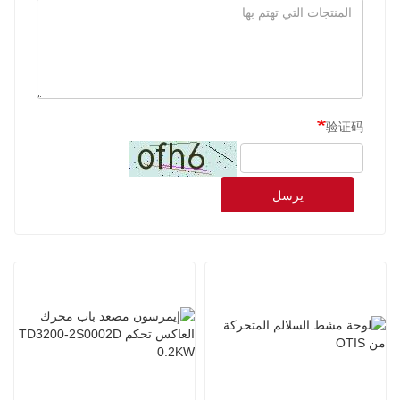
验证码
يرسل