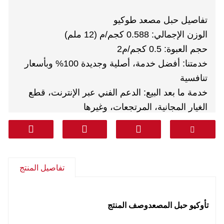
تفاصيل حبل مصعد طوكيو
الوزن الإجمالي: 0.588 كجم/م (12 ملم)
حجم العبوة: 0.5 كجم/م2
خدمتنا: أفضل خدمة، أصلية وجديدة 100% وبأسعار
تنافسية
خدمة ما بعد البيع: الدعم الفني عبر الإنترنت، قطع
الغيار المجانية، المرتجعات، وغيرها
الضمان: 1 سنة
البريد السريع: DHL FEDEX TNT UPS AREMEX
من الباب إلى الباب (الخط الاحترافي بما في ذلك
الضرائب): كوريا وجنوب آسيا والشرق الأوسط
تفاصيل المنتج
(المملكة العربية السعودية والإمارات العربية المتحدة
وقطر وغيرها) وأمريكا الجنوبية وتشيلي والمكسيك.
ت
أوكيو حبل المصعد
وصف المنتج