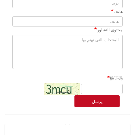
هاتف
محتوى التشاور
验证码
يرسل