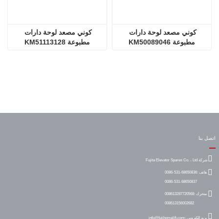
كوني مصعد لوحة دارات 
كوني مصعد لوحة دارات 
مطبوعة KM50089046
مطبوعة KM51113128
اتصل بنا
شركة Fujita Elevator Spares Co. ، Ltd
هاتف :
0086-531-68650836
0086-531-68650837
متحرك :
008613287720568
008613156002682
بريد إلكتروني :
info@fujihomelift.com