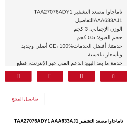
تاماجاوا مصعد التشفير TAA27076ADY1
AAA633AJ1
التفاصيل
الوزن الإجمالي: 3 كجم
حجم العبوة: 0.5 كجم
خدمتنا: أفضل الخدمات
CE، 100% أصلي وجديد
وبأسعار تنافسية
خدمة ما بعد البيع: الدعم الفني عبر الإنترنت، قطع
الغيار المجانية، المرتجعات، وغيرها
الضمان: 1 سنة
البريد السريع: DHL FEDEX TNT UPS AREMEX
من الباب إلى الباب (الخط الاحترافي بما في ذلك
تفاصيل المنتج
الضرائب): كوريا وجنوب آسيا والشرق الأوسط
(المملكة العربية السعودية والإمارات العربية المتحدة
تاماجاوا مصعد التشفير TAA27076ADY1 AAA633AJ1
وقطر وغيرها) وأمريكا الجنوبية وتشيلي والمكسيك.