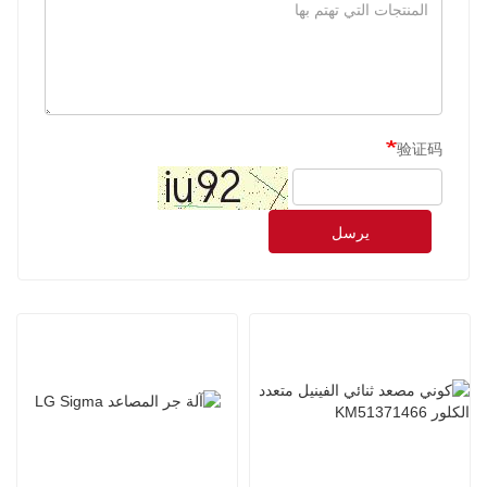
验证码
يرسل