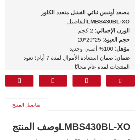
مصعد أوتيس ثنائي الفينيل متعدد الكلور
LMBS430BL-XO
التفاصيل
الوزن الإجمالي
: 2 كجم
حجم العبوة
: 25*20*20
مؤهل
: 100% أصلي وجديد
ضمان
: ضمان استعادة الأموال لمدة 7 أيام؛ تعود
المنتجات لمدة عام مجانًا
خدمة ما بعد البيع
: دعم فني، قطع غيار مجانية،
مرتجعات، أخرى
مواصلات
: دي إتش إل فيديكس تي ان تي يو بي إس
أريمكس
تفاصيل المنتج
من الباب إلى الباب (الخط المهني بما في ذلك
الضرائب)
: كوريا وجنوب آسيا والشرق الأوسط
LMBS430BL-XO
وصف المنتج
(المملكة العربية السعودية والإمارات العربية المتحدة
وقطر وغيرها) وأمريكا الجنوبية وتشيلي والمكسيك.