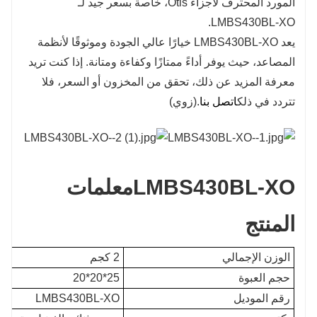
المورد المحترف لأجزاء Otis، خاصة بسعر جيد لـ
LMBS430BL-XO.
يعد LMBS430BL-XO خيارًا عالي الجودة وموثوقًا لأنظمة
المصاعد، حيث يوفر أداءً ممتازًا وكفاءة ومتانة. إذا كنت تريد
معرفة المزيد عن ذلك، تحقق من المخزون أو السعر، فلا
تتردد في ذلك
اتصل بنا
.(زوي)
LMBS430BL-XO
معلمات
المنتج
الوزن الإجمالي
2 كجم
حجم العبوة
25*20*20
رقم الموديل
LMBS430BL-XO