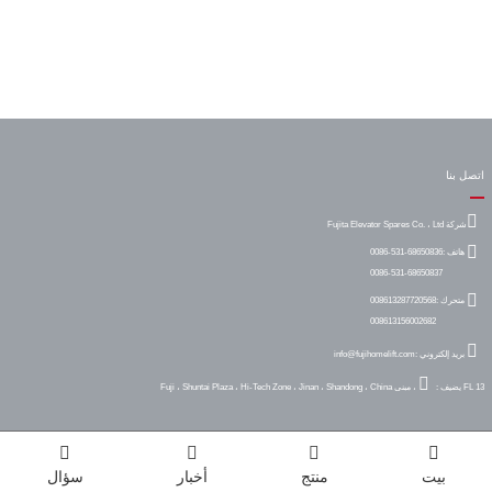
اتصل بنا
شركة Fujita Elevator Spares Co. ، Ltd
هاتف :
0086-531-68650836
0086-531-68650837
متحرك :
008613287720568
008613156002682
بريد إلكتروني :
info@fujihomelift.com
FL 13 ، مبنى Fuji ، Shuntai Plaza ، Hi-Tech Zone ، Jinan ، Shandong ، China
يضيف :
بيت
منتج
أخبار
سؤال