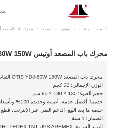
بيت
بيت
منتجات
موتور باب المصعد
محرك باب المصعد أ
محرك باب المصعد أوتيس YDJ-80W 150W
محرك باب المصعد OTIS YDJ-80W 150W التفاصيل
الوزن الإجمالي: 20 كجم
حجم العبوة: 130 × 130 × 90 سم
خدمتنا: أفضل خدمة، أصلية وجديدة 100% وبأسعار تنافسية
خدمة ما بعد البيع: الدعم الفني عبر الإنترنت، قطع 
الضمان: 1 سنة
البريد السريع: DHL FEDEX TNT UPS AREMEX