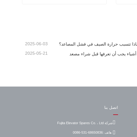
الركاب
هيتاشي إطار الخطوة السلالم المتحركة
اتصل الآن
2025-06-03
اذا تتسبب حرارة الصيف في فشل المصاعد؟
2025-05-21
اتصل بنا
شركة Fujita Elevator Spares Co. ، Ltd
هاتف :
0086-531-68650836