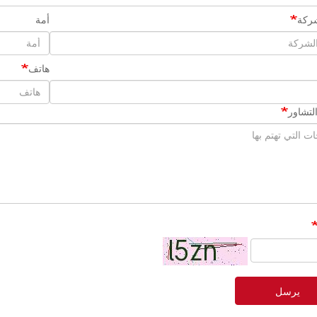
ركة
أمة
هاتف
لتشاور
يرسل