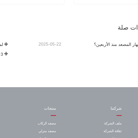
 مرحل المصاعد MY2N-GS
مصعد 
صل الآن
اتصل الآن
ذات صلة
2025-05-22
هار المصعد منذ الأربعين؟
لم
3 أشياء يجب أن تعرفها قبل شراء مصعد
شركتنا
منتجات
ملف الشركة
مصعد الركاب
ثقافة الشركة
مصعد منزلي