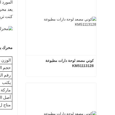
المورد المحترف لأجزاء OTIS
كنت تري
محرك باب المصعد 50W
الوزن ا
كوني مصعد لوحة دارات مطبوعة 
KM51113128
حجم ال
رقم ال
كوني مصعد لوحة دارات مطبوعة KM51113128
يكتب
ماركة
اتصل الآن
أصل الب
متاح ل