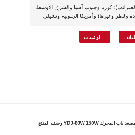
 الضرائب): كوريا وجنوب آسيا والشرق الأوسط
حدة وقطر وغيرها) وأمريكا الجنوبية وتشيلي
هاتف
واتساب
ب المحرك YDJ-80W 150W وصف المنتج