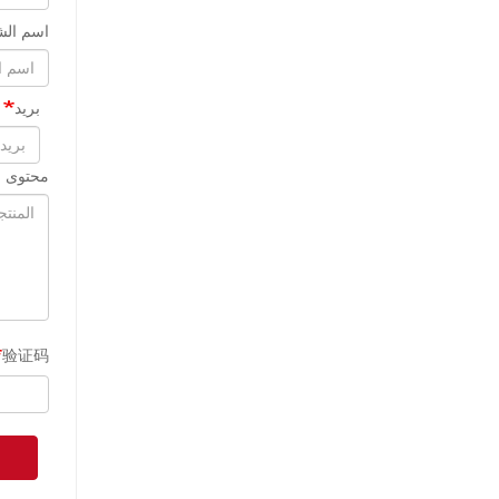
اسم الش
بريد
محتوى ا
验证码