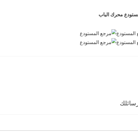
تودع محرك الباب
سائلك