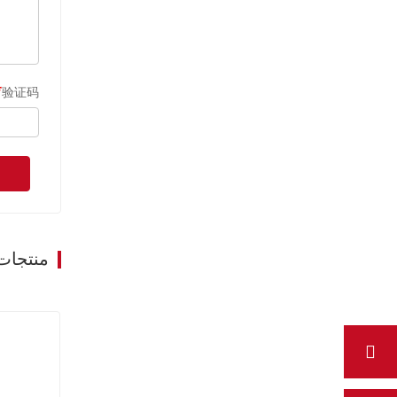
验证码
منتجات