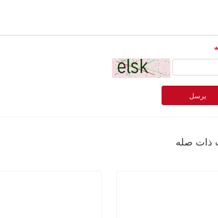
يرسل
 ذات صله