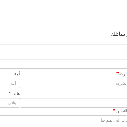
سائلك
ركة
أمة
هاتف
لتشاور