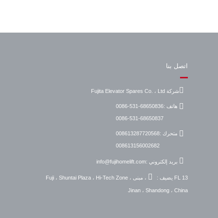
اتصل بنا
شركة Fujita Elevator Spares Co. ، Ltd
هاتف :
0086-531-68650836
0086-531-68650837
متحرك :
008613287720568
008613156002682
بريد إلكتروني :
info@fujihomelift.com
يضيف :
FL 13 ، مبنى Fuji ، Shuntai Plaza ، Hi-Tech Zone ،
Jinan ، Shandong ، China