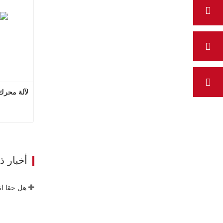
لآلة محرك
ات
أخبار 
هل حقا ان