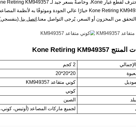
Kon، وخاصةً بسعر جيد لـ Kone Retiring KM949357.
يُعدّ Kone Retiring KM949357 خيارًا عالي الجودة وموثوقًا به
التحقق من المخزون أو السعر، يُرجى التواصل معنا.
اتصل بنا
.(بنفسجي)
 Kone Retiring KM949357
لإجمالي
2 كجم
عبوة
20*20*20
موديل
كوني متقاعد KM949357
كوني
لد
الصين
لجميع ماركات المصاعد (أوتيس، كوني، 