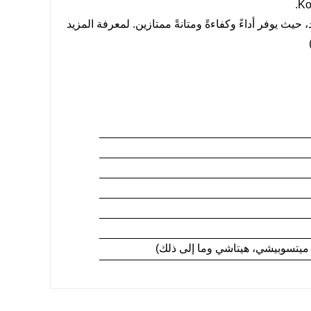
 لأنظمة المصاعد، حيث يوفر أداءً وكفاءةً ومتانةً ممتازين. لمعرفة المزيد
ميتسوبيشي، هيتاشي وما إلى ذلك)