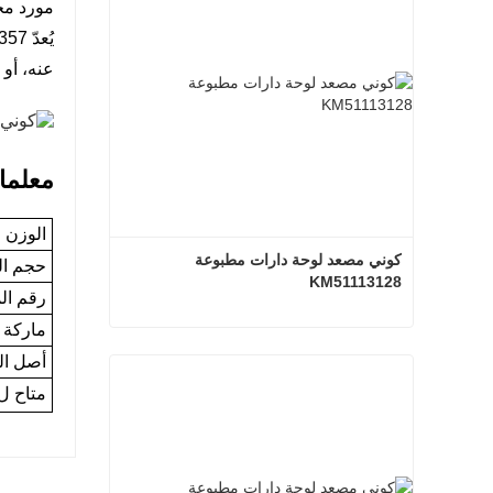
مورد محترف لقطع غيار e
عنه، أو 
معلمات المنتج
الوزن ا
كوني مصعد لوحة دارات مطبوعة 
حجم ال
KM51113128
رقم ال
ماركة
كوني مصعد لوحة دارات مطبوعة KM51113128
أصل الب
متاح ل
اتصل الآن