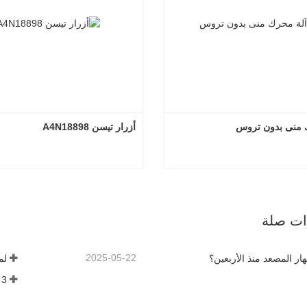
 منى بدون تروس
أزرار تيسن A4N18898
لآلة محرك منى بدون تروس
أزرار تيسن A4N18898
صل الآن
اتصل الآن
ذات صلة
2025-05-22
هار المصعد منذ الأربعين؟
لم
3 أشياء يجب أن تعرفها قبل شراء مصعد