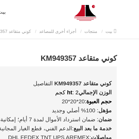
بيت
بيت
منتجات
أجزاء أخرى للمصاعد
كوني متقاعد KM949357
كوني متقاعد KM949357
كوني متقاعد KM949357
التفاصيل
الوزن الإجمالي
: 2 كجم
ht
حجم العبوة
:
20*20*20
مؤهل
: 100% أصلي وجديد
ضمان
: ضمان استرداد الأموال لمدة 7 أيام؛ إمكانية إرجاع المنتجات لمدة عام واحد بحرية
خدمة ما بعد البيع
:الدعم الفني، قطع الغيار المجانية
مواصلات
:DHL FEDEX TNT UPS AREMEX