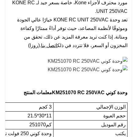
مورد محترف لأجزاء Kone، خاصة بسعر جيد لـ KONE RC
UNIT 250VAC.
تعد وحدة KONE RC UNIT 250VAC خيارًا عالي الجودة
وموثوقًا لأنظمة المصاعد، حيث توفر أداءً ممتازًا وكفاءة
ومتانة. إذا كنت تريد معرفة المزيد عن ذلك، تحقق من
المخزون أو السعر، فلا تتردد في ذلك
اتصل بنا
.(روزا)
وحدة كوني KM251070 RC 250VAC
معلمات المنتج
الوزن الإجمالي
3 كجم
حجم العبوة
11*30*21.5
رقم الموديل
كم251070
يكتب
وحدة كوني 250 فولت تيار متردد