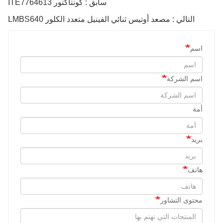
سابق : كونتاكتور ITE7764613
التالي : مصعد أوتيس ثنائي الفينيل متعدد الكلور LMBS640
اسم
اسم الشركة
أمة
بريد
هاتف
محتوى التشاور