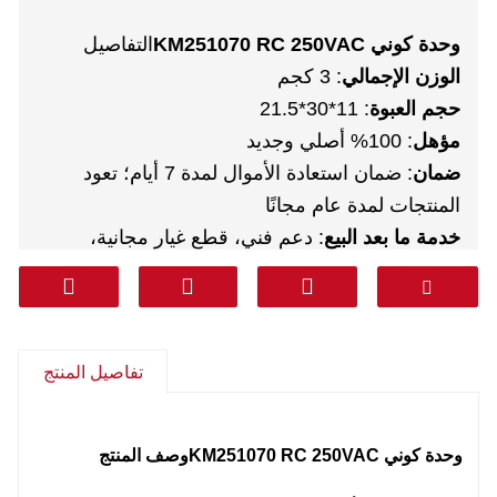
وحدة كوني KM251070 RC 250VAC
التفاصيل
الوزن الإجمالي
: 3 كجم
حجم العبوة
: 11*30*21.5
مؤهل
: 100% أصلي وجديد
ضمان
: ضمان استعادة الأموال لمدة 7 أيام؛ تعود
المنتجات لمدة عام مجانًا
خدمة ما بعد البيع
: دعم فني، قطع غيار مجانية،
مرتجعات، أخرى
مواصلات
: دي إتش إل فيديكس تي ان تي يو بي إس
أريمكس
من الباب إلى الباب (الخط المهني بما في ذلك
تفاصيل المنتج
الضرائب)
: كوريا وجنوب آسيا والشرق الأوسط
(المملكة العربية السعودية والإمارات العربية المتحدة
وحدة كوني KM251070 RC 250VAC
وصف المنتج
وقطر وغيرها) وأمريكا الجنوبية وتشيلي والمكسيك.