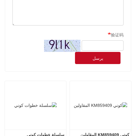
验证码
يرسل
كوني KM859409 المقاولين
سلسلة خطوات كوني