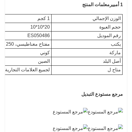
1 أمبير
معلمات المنتج
الوزن الإجمالي
1 كجم
حجم العبوة
20*10*10
رقم الموديل
ES050486
يكتب
مفتاح مغناطيسي، 250 فولت تيار متردد 1 أمبير
ماركة
كوني
أصل البلد
الصين
متاح ل
لجميع العلامات التجارية ل
مرجع مستودع التبديل