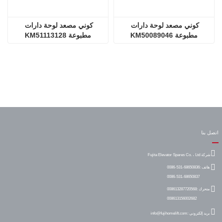
كوني مصعد لوحة دارات 
كوني مصعد لوحة دارات 
مطبوعة KM50089046
مطبوعة KM51113128
اتصل بنا
شركة Fujita Elevator Spares Co. ، Ltd
هاتف :
0086-531-68650836
0086-531-68650837
متحرك :
008613287720568
008613156002682
بريد إلكتروني :
info@fujihomelift.com