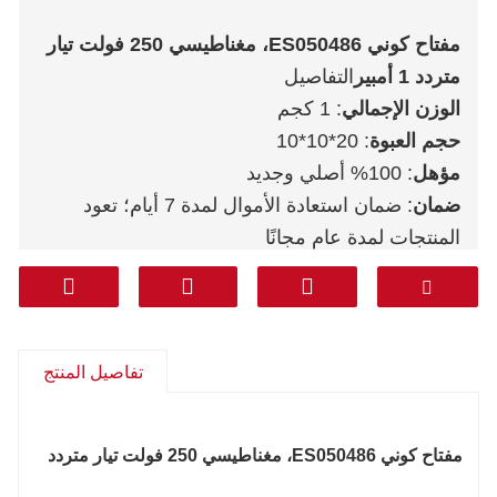
مفتاح كوني ES050486، مغناطيسي 250 فولت تيار
متردد 1 أمبير
التفاصيل
الوزن الإجمالي
: 1 كجم
حجم العبوة
: 20*10*10
مؤهل
: 100% أصلي وجديد
ضمان
: ضمان استعادة الأموال لمدة 7 أيام؛ تعود
المنتجات لمدة عام مجانًا
خدمة ما بعد البيع
: دعم فني، قطع غيار مجانية،
مرتجعات، أخرى
مواصلات
: دي إتش إل فيديكس تي ان تي يو بي إس
أريمكس
تفاصيل المنتج
من الباب إلى الباب (الخط المهني بما في ذلك
الضرائب)
: كوريا وجنوب آسيا والشرق الأوسط
مفتاح كوني ES050486، مغناطيسي 250 فولت تيار متردد
(المملكة العربية السعودية والإمارات العربية المتحدة
وقطر وغيرها) وأمريكا الجنوبية وتشيلي والمكسيك.