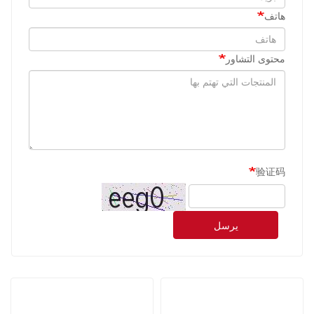
هاتف
محتوى التشاور
验证码
يرسل