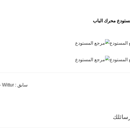
تودع محرك الباب
سابق : Wittur جهاز التحكم في باب المصعد 57038523 57038997HCP1
سائلك