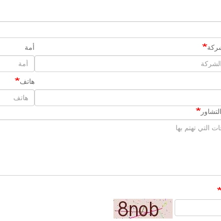
ركة
أمة
هاتف
لتشاور