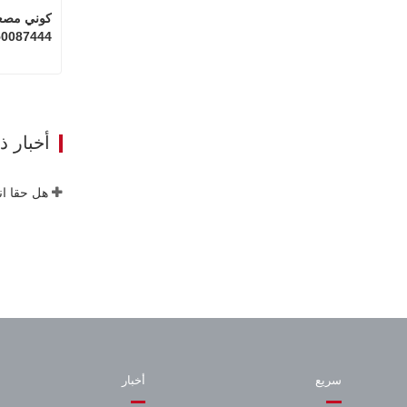
0087444
ات
أخبار 
هل حقا ان
سريع
أخبار