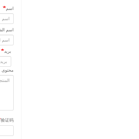
اسم
اسم الش
بريد
محتوى ا
验证码