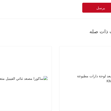
يرسل
 ذات صله