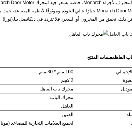
Monarc، خاصة بسعر جيد لمحرك Monarch Door Motor.
يعد Monarch Door Motor خيارًا عالي الجودة وموثوقًا لأنظمة المصا
ن ذلك، تحقق من المخزون أو السعر، فلا تتردد في ذلك
اتصل بنا
.(نورا)
ب العاهل
معلمات المنتج
لإجمالي
100 ملم * 30 ملم
عبوة
2 كجم
موديل
محرك باب العاهل
محرك الباب
العاهل
لد
الصين
لجميع العلامات التجارية للمصاعد (مونا