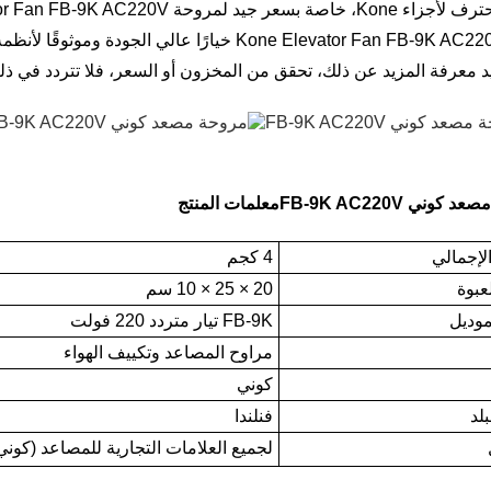
 بسعر جيد لمروحة Kone Elevator Fan FB-9K AC220V.
تعتبر Kone Elevator Fan FB-9K AC220V خيارًا عالي 
د معرفة المزيد عن ذلك، تحقق من المخزون أو السعر، فلا تتردد في ذل
كوني FB-9K AC220V
معلمات المنتج
لإجمالي
4 كجم
عبوة
20 × 25 × 10 سم
موديل
FB-9K تيار متردد 220 فولت
مراوح المصاعد وتكييف الهواء
كوني
لد
فنلندا
لجميع العلامات التجارية للمصاعد (كوني