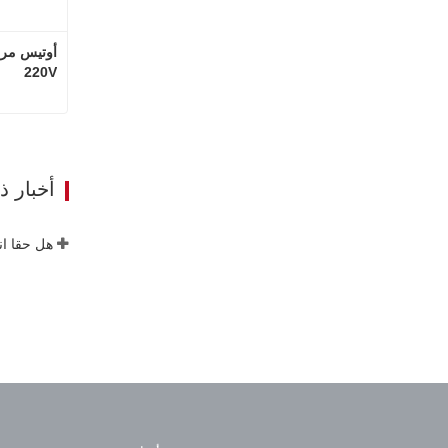
220V
ات
أخبار 
هل حقا ان