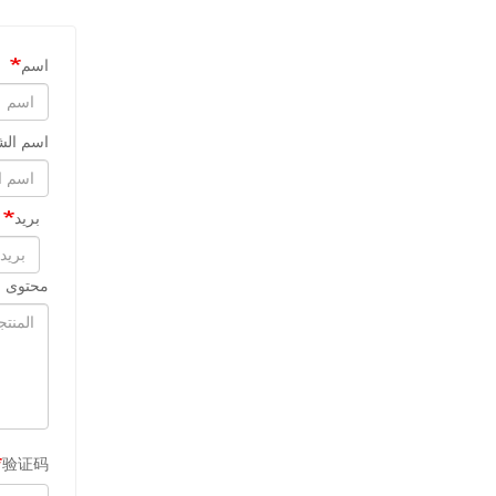
اسم
اسم الش
بريد
محتوى ا
验证码