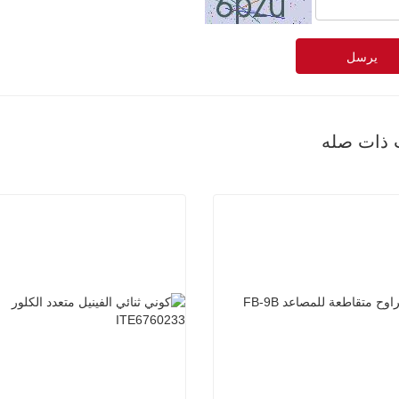
يرسل
 ذات صله