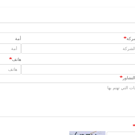
ركة
أمة
هاتف
لتشاور