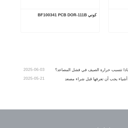
كوني BF100341 PCB DOR-111B
كوني ثنائي الفينيل متعدد الكلور ITE6760233
كوني BF100341 PCB DOR-111B
اتصل الآن
2025-06-03
اذا تتسبب حرارة الصيف في فشل المصاعد؟
2025-05-21