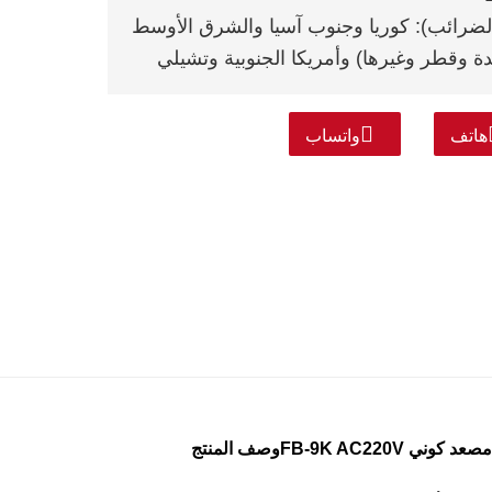
 الضرائب): كوريا وجنوب آسيا والشرق الأوسط
حدة وقطر وغيرها) وأمريكا الجنوبية وتشيلي
هاتف
واتساب
كوني FB-9K AC220V
وصف المنتج