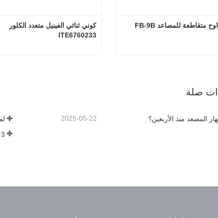
أوتيس مراوح متقاطعة للمصاعد FB-9B 
كوني ثنائي الفينيل متعدد الكلور 
ITE6760233
أوتيس مراوح متقاطعة للمصاعد FB-9B 220V
صل الآن
اتصل الآن
ذات صلة
2025-05-22
هار المصعد منذ الأربعين؟
لم
3 أشياء يجب أن تعرفها قبل شراء مصعد