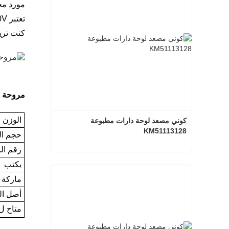
مورد محترف لأجزاء Kone، خاصة
كنت تري
مروحة مصعد 
الوزن ا
كوني مصعد لوحة دارات مطبوعة 
KM51113128
حجم ال
رقم ال
كوني مصعد لوحة دارات مطبوعة KM51113128
يكتب
ماركة
اتصل الآن
أصل الب
متاح ل