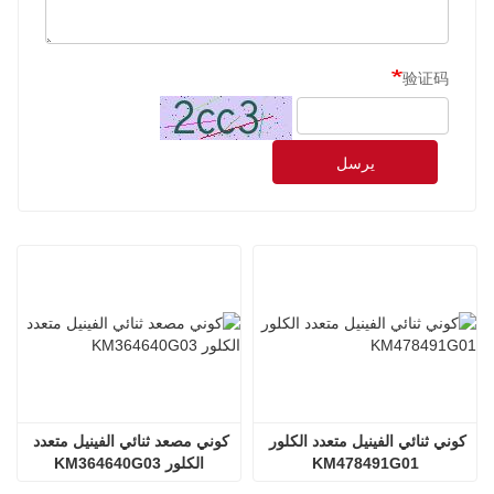
验证码
يرسل
كوني ثنائي الفينيل متعدد الكلور 
كوني مصعد ثنائي الفينيل متعدد 
KM478491G01
الكلور KM364640G03