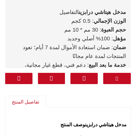
مدخل هيتاشي درابزين
التفاصيل
الوزن الإجمالي
: 0.5 كجم
حجم العبوة
: 30 مم * 10 مم
مؤهل
: 100% أصلي وجديد
ضمان
: ضمان استعادة الأموال لمدة 7 أيام؛ تعود
المنتجات لمدة عام مجانًا
خدمة ما بعد البيع
: دعم فني، قطع غيار مجانية،
مرتجعات، أخرى
مواصلات
: دي إتش إل فيديكس تي ان تي يو بي إس
أريمكس
من الباب إلى الباب (الخط المهني بما في ذلك
تفاصيل المنتج
الضرائب)
: كوريا وجنوب آسيا والشرق الأوسط
(المملكة العربية السعودية والإمارات العربية المتحدة
مدخل هيتاشي درابزين
وصف المنتج
وقطر وغيرها) وأمريكا الجنوبية وتشيلي والمكسيك.