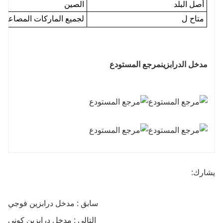
أصل البلد
الصين
متاح ل
لجميع الماركات المصاعد(
ه
مدخل الدرابزين
مرجع المستودع
يشارك:
سابق : مدخل درابزين فوجي
التالي : مدخل درابزين كوني