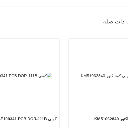
 ذات صله
KM510628
كوني BF100341 PCB DOR-111B