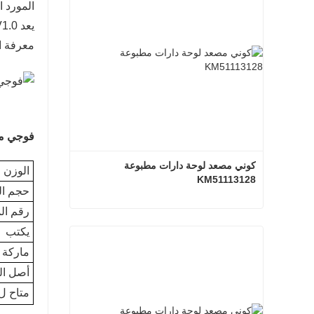
المورد المحترف لأجزاء Fuji
معرفة ا
فوجي مصعد 
كوني مصعد لوحة دارات مطبوعة 
الوزن ا
KM51113128
حجم ال
رقم ال
كوني مصعد لوحة دارات مطبوعة KM51113128
يكتب
اتصل الآن
ماركة
أصل الب
متاح ل