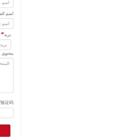
اسم الش
بريد
محتوى ا
验证码