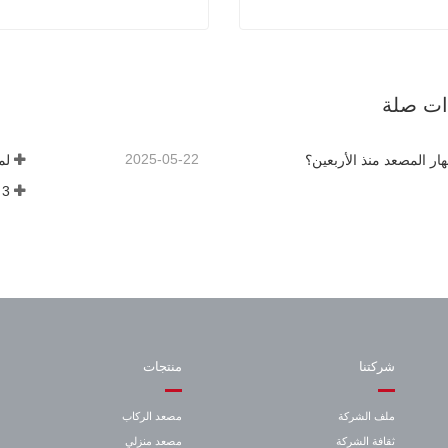
كوني كونتاكتور KM51062840
كوني BF100341 PCB DOR-111B
صل الآن
اتصل الآن
ذات صلة
2025-05-22
هار المصعد منذ الأربعين؟
لم
3 أشياء يجب أن تعرفها قبل شراء مصعد
شركتنا
منتجات
ملف الشركة
مصعد الركاب
ثقافة الشركة
مصعد منزلي