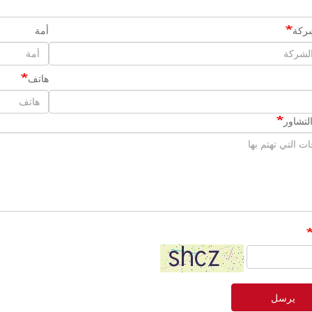
ركة
أمة
هاتف
لتشاور
يرسل