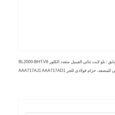
بق : بلو لايت ثنائي الفينيل متعدد الكلور BL2000-BHT.V8
د، حزام فولاذي للجر AAA717AJ1 AAA717AD1