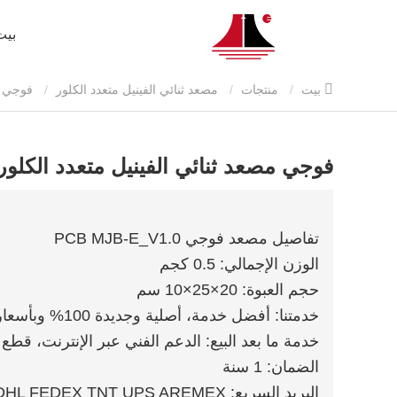
بيت
بيت
منتجات
مصعد ثنائي الفينيل متعدد الكلور
فوجي م
فوجي مصعد ثنائي الفينيل متعدد الكلور JB-E_V1.0
تفاصيل مصعد فوجي PCB MJB-E_V1.0
الوزن الإجمالي: 0.5 كجم
حجم العبوة: 20×25×10 سم
خدمتنا: أفضل خدمة، أصلية وجديدة 100% وبأسعار تنافسية
خدمة ما بعد البيع: الدعم الفني عبر الإنترنت، قطع 
الضمان: 1 سنة
البريد السريع: DHL FEDEX TNT UPS AREMEX