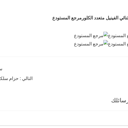
ئي الفينيل متعدد الكلور
مرجع المستودع
سا
التالي : حزام سلكي للمصع
سائلك