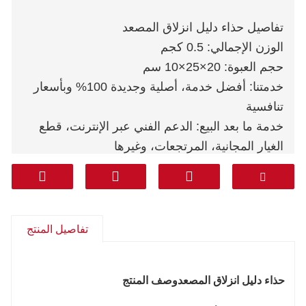
تفاصيل حذاء دليل انزلاق المصعد
الوزن الإجمالي: 0.5 كجم
حجم العبوة: 20×25×10 سم
خدمتنا: أفضل خدمة، أصلية وجديدة 100% وبأسعار
تنافسية
خدمة ما بعد البيع: الدعم الفني عبر الإنترنت، قطع
الغيار المجانية، المرتجعات، وغيرها
الضمان: 1 سنة
البريد السريع: DHL FEDEX TNT UPS AREMEX
من الباب إلى الباب (الخط الاحترافي بما في ذلك
الضرائب): كوريا وجنوب آسيا والشرق الأوسط
تفاصيل المنتج
(المملكة العربية السعودية والإمارات العربية المتحدة
وقطر وغيرها) وأمريكا الجنوبية وتشيلي والمكسيك.
حذاء دليل انزلاق المصعد
وصف المنتج