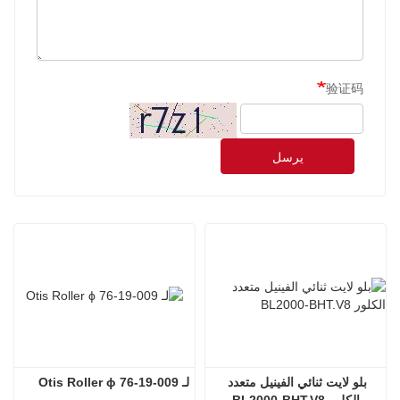
验证码
يرسل
بلو لايت ثنائي الفينيل متعدد 
لـ Otis Roller ϕ 76-19-009
الكلور BL2000-BHT.V8