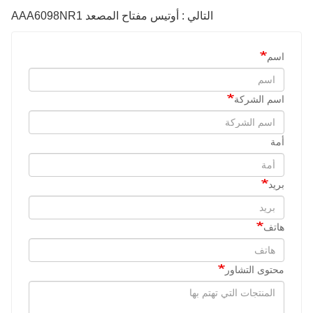
التالي : أوتيس مفتاح المصعد AAA6098NR1
اسم
اسم الشركة
أمة
بريد
هاتف
محتوى التشاور