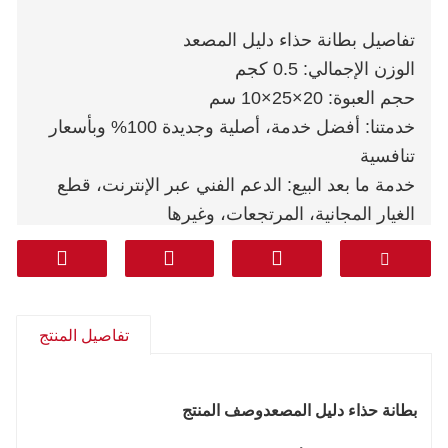
تفاصيل بطانة حذاء دليل المصعد
الوزن الإجمالي: 0.5 كجم
حجم العبوة: 20×25×10 سم
خدمتنا: أفضل خدمة، أصلية وجديدة 100% وبأسعار
تنافسية
خدمة ما بعد البيع: الدعم الفني عبر الإنترنت، قطع
الغيار المجانية، المرتجعات، وغيرها
الضمان: 1 سنة
البريد السريع: DHL FEDEX TNT UPS AREMEX
من الباب إلى الباب (الخط الاحترافي بما في ذلك
الضرائب): كوريا وجنوب آسيا والشرق الأوسط
تفاصيل المنتج
(المملكة العربية السعودية والإمارات العربية المتحدة
وقطر وغيرها) وأمريكا الجنوبية وتشيلي والمكسيك.
بطانة حذاء دليل المصعد
وصف المنتج