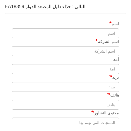
التالي : حذاء دليل المصعد الدوار EA18359
اسم
اسم الشركة
أمة
بريد
هاتف
محتوى التشاور